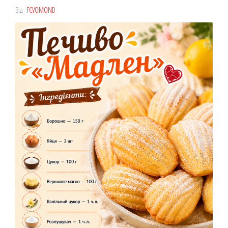
Від
FCVOMOND