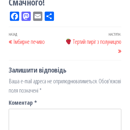
Смачного!
Fac
M
Em
По
eb
ast
ail
діл
oo
od
ит
Навігація
Попередній
НАЗАД
НАСТУПН.
Наст
Імбирне печиво
k
on
ис
Тертий пиріг з полуницею
записів
запис
запи
я
Залишити відповідь
Ваша e-mail адреса не оприлюднюватиметься.
Обов’язкові
поля позначені
*
Коментар
*