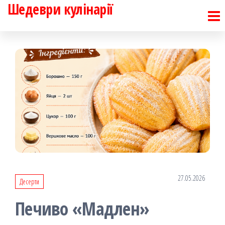
Шедеври кулінарії
Перейти
до
контенту
27.05.2026
Десерти
Печиво «Мадлен»