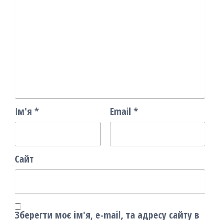
Ім'я
*
Email
*
Сайт
Зберегти моє ім'я, e-mail, та адресу сайту в