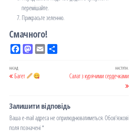
перемішайте.
Прикрасьте зеленню.
Смачного!
Fac
M
Em
По
eb
ast
ail
діл
oo
od
ит
Навігація
Попередній
НАЗАД
НАСТУПН.
Наст
Багет
k
on
ис
Салат з курячими сердечками
записів
запис
запи
я
Залишити відповідь
Ваша e-mail адреса не оприлюднюватиметься.
Обов’язкові
поля позначені
*