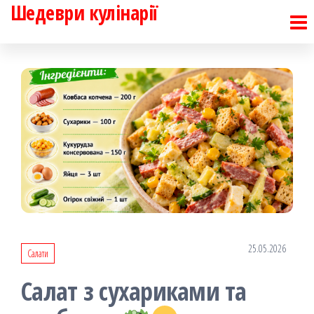
Шедеври кулінарії
Перейти
до
контенту
25.05.2026
Салати
Салат з сухариками та