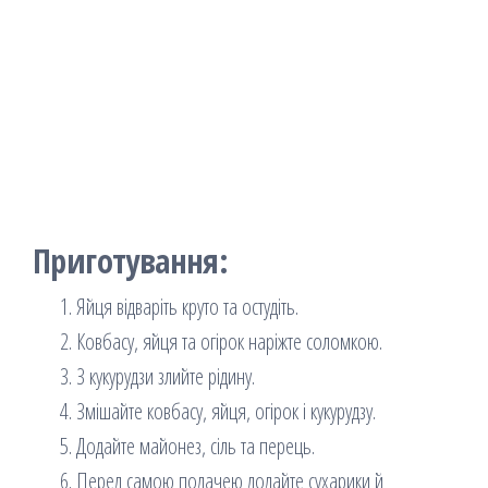
Приготування:
Яйця відваріть круто та остудіть.
Ковбасу, яйця та огірок наріжте соломкою.
З кукурудзи злийте рідину.
Змішайте ковбасу, яйця, огірок і кукурудзу.
Додайте майонез, сіль та перець.
Перед самою подачею додайте сухарики й