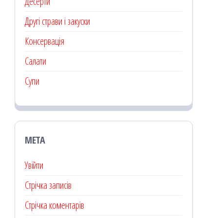
Десерти
Другі страви і закуски
Консервація
Салати
Супи
МЕТА
Увійти
Стрічка записів
Стрічка коментарів