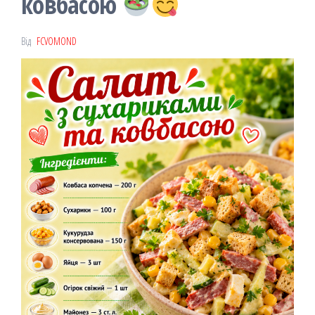
ковбасою
Від
FCVOMOND